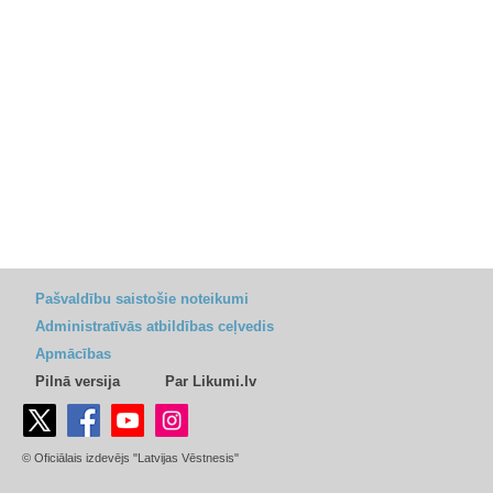
Pašvaldību saistošie noteikumi
Administratīvās atbildības ceļvedis
Apmācības
Pilnā versija
Par Likumi.lv
© Oficiālais izdevējs "Latvijas Vēstnesis"