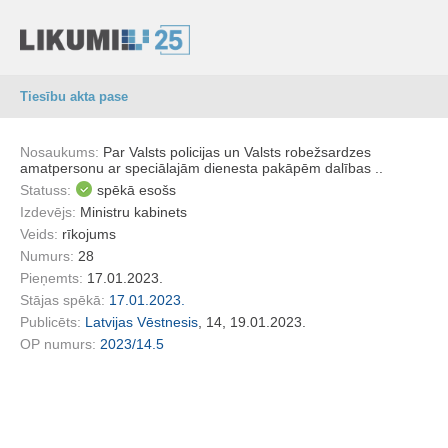
Tiesību akta pase
Nosaukums:
Par Valsts policijas un Valsts robežsardzes
amatpersonu ar speciālajām dienesta pakāpēm dalības ..
Statuss:
spēkā esošs
Izdevējs:
Ministru kabinets
Veids:
rīkojums
Numurs:
28
Pieņemts:
17.01.2023.
Stājas spēkā:
17.01.2023.
Publicēts:
Latvijas Vēstnesis
, 14, 19.01.2023.
OP numurs:
2023/14.5