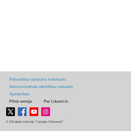
Pašvaldību saistošie noteikumi
Administratīvās atbildības ceļvedis
Apmācības
Pilnā versija
Par Likumi.lv
© Oficiālais izdevējs "Latvijas Vēstnesis"