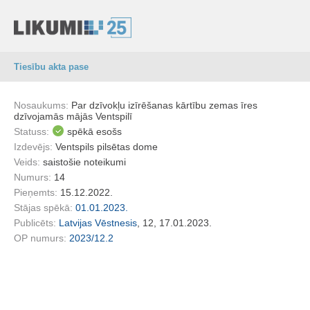
Tiesību akta pase
Nosaukums:
Par dzīvokļu izīrēšanas kārtību zemas īres
dzīvojamās mājās Ventspilī
Statuss:
spēkā esošs
Izdevējs:
Ventspils pilsētas dome
Veids:
saistošie noteikumi
Numurs:
14
Pieņemts:
15.12.2022.
Stājas spēkā:
01.01.2023.
Publicēts:
Latvijas Vēstnesis
, 12, 17.01.2023.
OP numurs:
2023/12.2