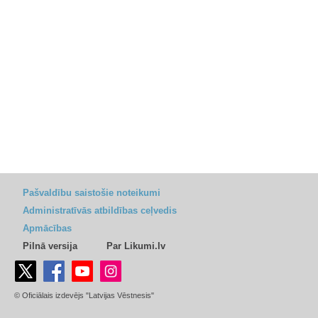
Pašvaldību saistošie noteikumi
Administratīvās atbildības ceļvedis
Apmācības
Pilnā versija
Par Likumi.lv
© Oficiālais izdevējs "Latvijas Vēstnesis"