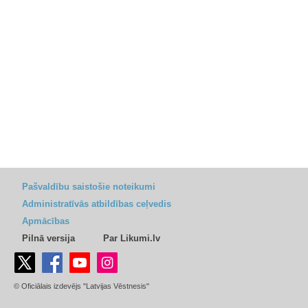
Pašvaldību saistošie noteikumi
Administratīvās atbildības ceļvedis
Apmācības
Pilnā versija
Par Likumi.lv
© Oficiālais izdevējs "Latvijas Vēstnesis"