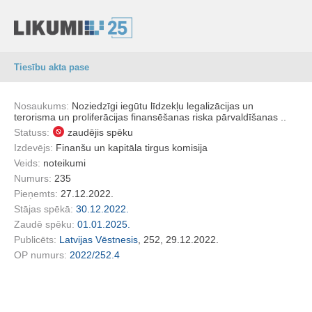
Tiesību akta pase
Nosaukums:
Noziedzīgi iegūtu līdzekļu legalizācijas un
terorisma un proliferācijas finansēšanas riska pārvaldīšanas ..
Statuss:
zaudējis spēku
Izdevējs:
Finanšu un kapitāla tirgus komisija
Veids:
noteikumi
Numurs:
235
Pieņemts:
27.12.2022.
Stājas spēkā:
30.12.2022.
Zaudē spēku:
01.01.2025.
Publicēts:
Latvijas Vēstnesis
, 252, 29.12.2022.
OP numurs:
2022/252.4