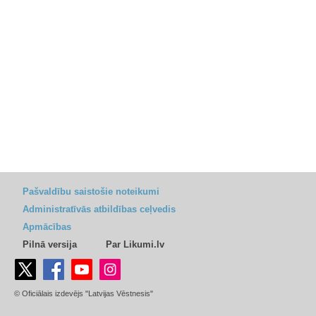
Pašvaldību saistošie noteikumi
Administratīvās atbildības ceļvedis
Apmācības
Pilnā versija
Par Likumi.lv
© Oficiālais izdevējs "Latvijas Vēstnesis"