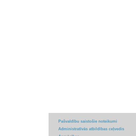
Pašvaldību saistošie noteikumi
Administratīvās atbildības ceļvedis