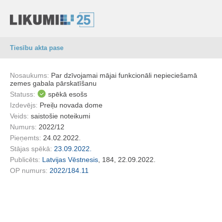
Tiesību akta pase
Nosaukums:
Par dzīvojamai mājai funkcionāli nepieciešamā
zemes gabala pārskatīšanu
Statuss:
spēkā esošs
Izdevējs:
Preiļu novada dome
Veids:
saistošie noteikumi
Numurs:
2022/12
Pieņemts:
24.02.2022.
Stājas spēkā:
23.09.2022.
Publicēts:
Latvijas Vēstnesis
, 184, 22.09.2022.
OP numurs:
2022/184.11