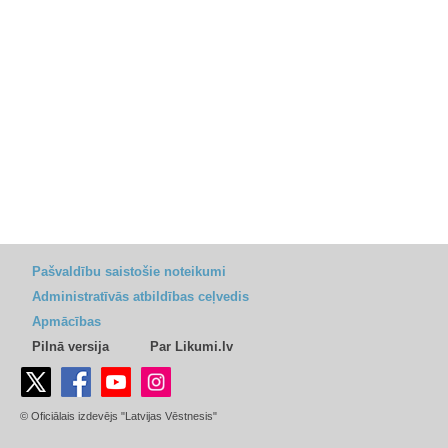
Pašvaldību saistošie noteikumi
Administratīvās atbildības ceļvedis
Apmācības
Pilnā versija
Par Likumi.lv
© Oficiālais izdevējs "Latvijas Vēstnesis"