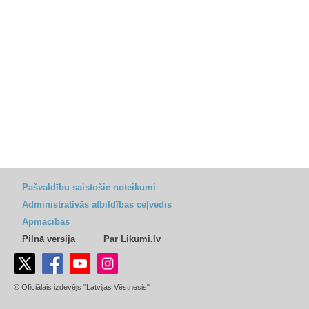
Pašvaldību saistošie noteikumi
Administratīvās atbildības ceļvedis
Apmācības
Pilnā versija
Par Likumi.lv
© Oficiālais izdevējs "Latvijas Vēstnesis"