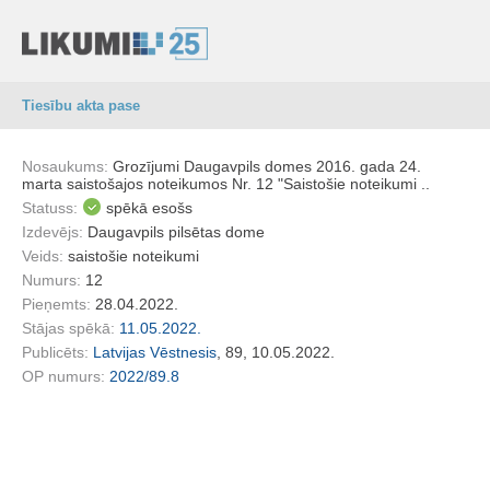
Tiesību akta pase
Nosaukums:
Grozījumi Daugavpils domes 2016. gada 24.
marta saistošajos noteikumos Nr. 12 "Saistošie noteikumi ..
Statuss:
spēkā esošs
Izdevējs:
Daugavpils pilsētas dome
Veids:
saistošie noteikumi
Numurs:
12
Pieņemts:
28.04.2022.
Stājas spēkā:
11.05.2022.
Publicēts:
Latvijas Vēstnesis
, 89, 10.05.2022.
OP numurs:
2022/89.8