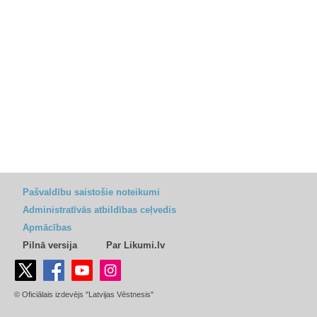
Pašvaldību saistošie noteikumi
Administratīvās atbildības ceļvedis
Apmācības
Pilnā versija
Par Likumi.lv
© Oficiālais izdevējs "Latvijas Vēstnesis"