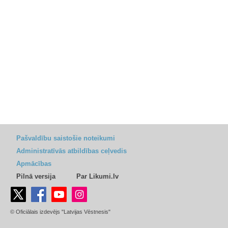
Pašvaldību saistošie noteikumi
Administratīvās atbildības ceļvedis
Apmācības
Pilnā versija
Par Likumi.lv
© Oficiālais izdevējs "Latvijas Vēstnesis"