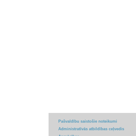
Pašvaldību saistošie noteikumi
Administratīvās atbildības ceļvedis