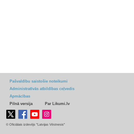
Pašvaldību saistošie noteikumi
Administratīvās atbildības ceļvedis
Apmācības
Pilnā versija
Par Likumi.lv
© Oficiālais izdevējs "Latvijas Vēstnesis"