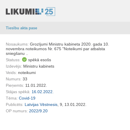
Tiesību akta pase
Nosaukums:
Grozījumi Ministru kabineta 2020. gada 10.
novembra noteikumos Nr. 675 "Noteikumi par atbalsta
sniegšanu ..
Statuss:
spēkā esošs
Izdevējs:
Ministru kabinets
Veids:
noteikumi
Numurs:
33
Pieņemts:
11.01.2022.
Stājas spēkā:
16.02.2022.
Tēma:
Covid-19
Publicēts:
Latvijas Vēstnesis
, 9, 13.01.2022.
OP numurs:
2022/9.20