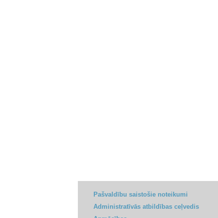
Pašvaldību saistošie noteikumi
Administratīvās atbildības ceļvedis