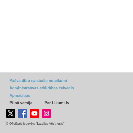
Pašvaldību saistošie noteikumi
Administratīvās atbildības ceļvedis
Apmācības
Pilnā versija
Par Likumi.lv
© Oficiālais izdevējs "Latvijas Vēstnesis"