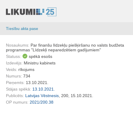
Tiesību akta pase
Nosaukums:
Par finanšu līdzekļu piešķiršanu no valsts budžeta
programmas "Līdzekļi neparedzētiem gadījumiem"
Statuss:
spēkā esošs
Izdevējs:
Ministru kabinets
Veids:
rīkojums
Numurs:
734
Pieņemts:
13.10.2021.
Stājas spēkā:
13.10.2021.
Publicēts:
Latvijas Vēstnesis
, 200, 15.10.2021.
OP numurs:
2021/200.38