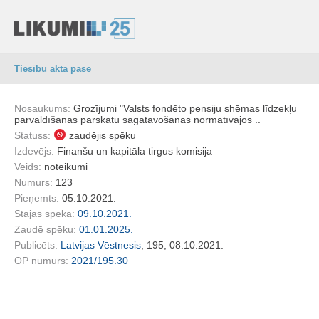
Tiesību akta pase
Nosaukums:
Grozījumi "Valsts fondēto pensiju shēmas līdzekļu
pārvaldīšanas pārskatu sagatavošanas normatīvajos ..
Statuss:
zaudējis spēku
Izdevējs:
Finanšu un kapitāla tirgus komisija
Veids:
noteikumi
Numurs:
123
Pieņemts:
05.10.2021.
Stājas spēkā:
09.10.2021.
Zaudē spēku:
01.01.2025.
Publicēts:
Latvijas Vēstnesis
, 195, 08.10.2021.
OP numurs:
2021/195.30