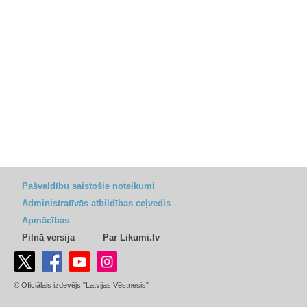
Pašvaldību saistošie noteikumi
Administratīvās atbildības ceļvedis
Apmācības
Pilnā versija
Par Likumi.lv
© Oficiālais izdevējs "Latvijas Vēstnesis"