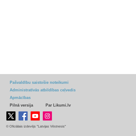
Pašvaldību saistošie noteikumi
Administratīvās atbildības ceļvedis
Apmācības
Pilnā versija
Par Likumi.lv
© Oficiālais izdevējs "Latvijas Vēstnesis"