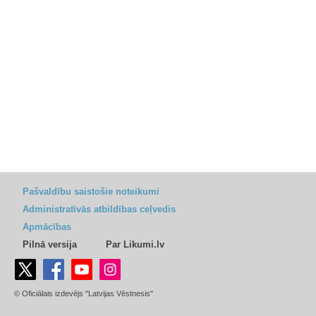
Pašvaldību saistošie noteikumi
Administratīvās atbildības ceļvedis
Apmācības
Pilnā versija
Par Likumi.lv
© Oficiālais izdevējs "Latvijas Vēstnesis"