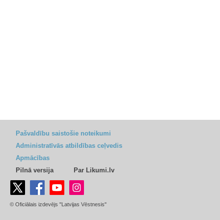
Pašvaldību saistošie noteikumi
Administratīvās atbildības ceļvedis
Apmācības
Pilnā versija
Par Likumi.lv
© Oficiālais izdevējs "Latvijas Vēstnesis"