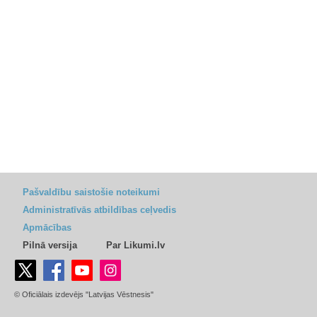
Pašvaldību saistošie noteikumi
Administratīvās atbildības ceļvedis
Apmācības
Pilnā versija
Par Likumi.lv
© Oficiālais izdevējs "Latvijas Vēstnesis"