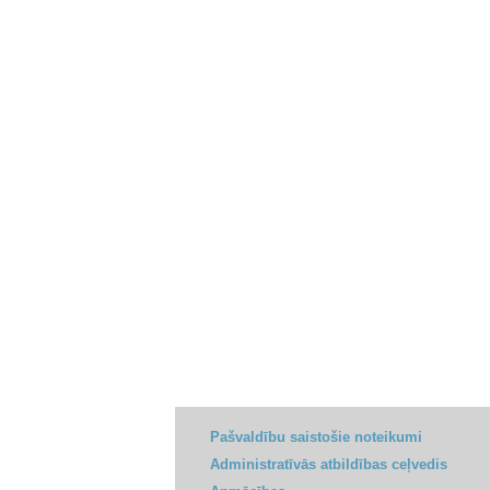
Pašvaldību saistošie noteikumi
Administratīvās atbildības ceļvedis