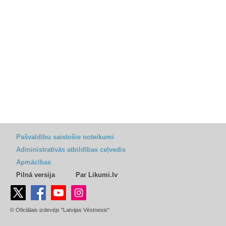
Pašvaldību saistošie noteikumi
Administratīvās atbildības ceļvedis
Apmācības
Pilnā versija
Par Likumi.lv
© Oficiālais izdevējs "Latvijas Vēstnesis"