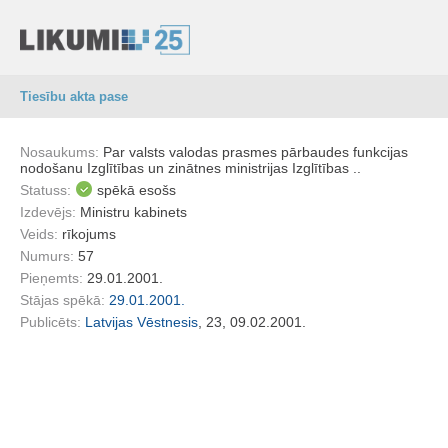
Tiesību akta pase
Nosaukums:
Par valsts valodas prasmes pārbaudes funkcijas
nodošanu Izglītības un zinātnes ministrijas Izglītības ..
Statuss:
spēkā esošs
Izdevējs:
Ministru kabinets
Veids:
rīkojums
Numurs:
57
Pieņemts:
29.01.2001.
Stājas spēkā:
29.01.2001.
Publicēts:
Latvijas Vēstnesis
, 23, 09.02.2001.