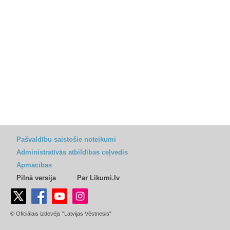
Pašvaldību saistošie noteikumi
Administratīvās atbildības ceļvedis
Apmācības
Pilnā versija
Par Likumi.lv
© Oficiālais izdevējs "Latvijas Vēstnesis"