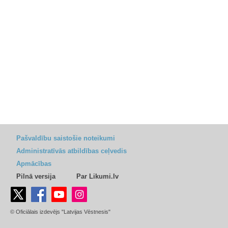
Pašvaldību saistošie noteikumi
Administratīvās atbildības ceļvedis
Apmācības
Pilnā versija
Par Likumi.lv
© Oficiālais izdevējs "Latvijas Vēstnesis"