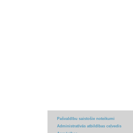
Pašvaldību saistošie noteikumi
Administratīvās atbildības ceļvedis