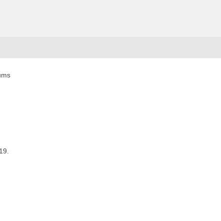
kums
19.