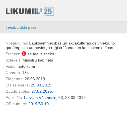
Tiesību akta pase
Nosaukums:
Lauksaimniecības un akvakultūras dzīvnieku, to
ganāmpulku un novietņu reģistrēšanas un lauksaimniecības ..
Statuss:
zaudējis spēku
Izdevējs:
Ministru kabinets
Veids:
noteikumi
Numurs:
134
Pieņemts:
26.03.2019.
Stājas spēkā:
29.03.2019.
Zaudē spēku:
27.02.2025.
Publicēts:
Latvijas Vēstnesis
, 63, 28.03.2019.
OP numurs:
2019/63.10