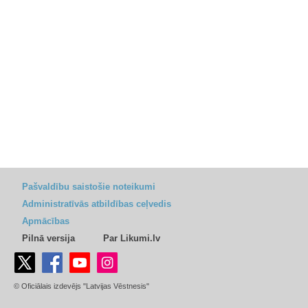
Pašvaldību saistošie noteikumi
Administratīvās atbildības ceļvedis
Apmācības
Pilnā versija
Par Likumi.lv
© Oficiālais izdevējs "Latvijas Vēstnesis"