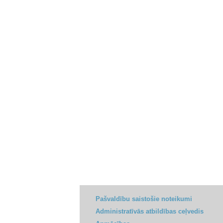
Pašvaldību saistošie noteikumi
Administratīvās atbildības ceļvedis