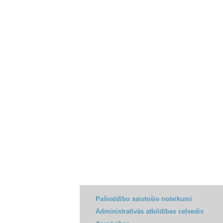
Pašvaldību saistošie noteikumi
Administratīvās atbildības ceļvedis