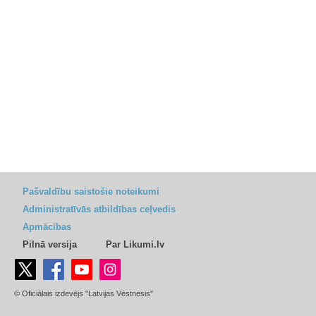
Pašvaldību saistošie noteikumi
Administratīvās atbildības ceļvedis
Apmācības
Pilnā versija
Par Likumi.lv
© Oficiālais izdevējs "Latvijas Vēstnesis"