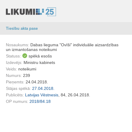
Tiesību akta pase
Nosaukums:
Dabas lieguma "Ovīši" individuālie aizsardzības
un izmantošanas noteikumi
Statuss:
spēkā esošs
Izdevējs:
Ministru kabinets
Veids:
noteikumi
Numurs:
239
Pieņemts:
24.04.2018.
Stājas spēkā:
27.04.2018.
Publicēts:
Latvijas Vēstnesis
, 84, 26.04.2018.
OP numurs:
2018/84.18