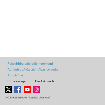
Pašvaldību saistošie noteikumi
Administratīvās atbildības ceļvedis
Apmācības
Pilnā versija
Par Likumi.lv
© Oficiālais izdevējs "Latvijas Vēstnesis"