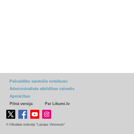
Pašvaldību saistošie noteikumi
Administratīvās atbildības ceļvedis
Apmācības
Pilnā versija
Par Likumi.lv
© Oficiālais izdevējs "Latvijas Vēstnesis"