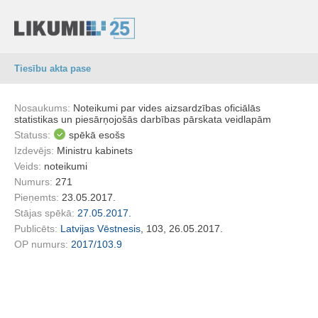
Tiesību akta pase
Nosaukums:
Noteikumi par vides aizsardzības oficiālās
statistikas un piesārņojošās darbības pārskata veidlapām
Statuss:
spēkā esošs
Izdevējs:
Ministru kabinets
Veids:
noteikumi
Numurs:
271
Pieņemts:
23.05.2017.
Stājas spēkā:
27.05.2017.
Publicēts:
Latvijas Vēstnesis
, 103, 26.05.2017.
OP numurs:
2017/103.9