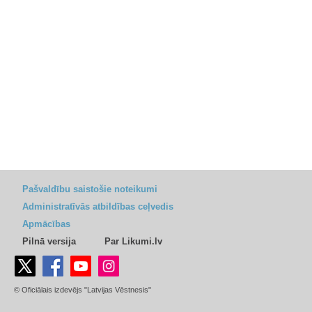
Pašvaldību saistošie noteikumi
Administratīvās atbildības ceļvedis
Apmācības
Pilnā versija
Par Likumi.lv
© Oficiālais izdevējs "Latvijas Vēstnesis"