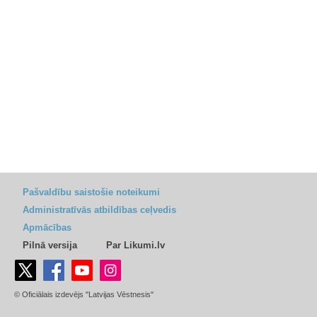
Pašvaldību saistošie noteikumi
Administratīvās atbildības ceļvedis
Apmācības
Pilnā versija
Par Likumi.lv
© Oficiālais izdevējs "Latvijas Vēstnesis"