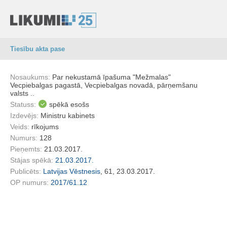
Tiesību akta pase
Nosaukums:
Par nekustamā īpašuma "Mežmalas"
Vecpiebalgas pagastā, Vecpiebalgas novadā, pārņemšanu
valsts ..
Statuss:
spēkā esošs
Izdevējs:
Ministru kabinets
Veids:
rīkojums
Numurs:
128
Pieņemts:
21.03.2017.
Stājas spēkā:
21.03.2017.
Publicēts:
Latvijas Vēstnesis
, 61, 23.03.2017.
OP numurs:
2017/61.12