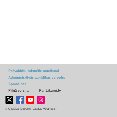
Pašvaldību saistošie noteikumi
Administratīvās atbildības ceļvedis
Apmācības
Pilnā versija
Par Likumi.lv
© Oficiālais izdevējs "Latvijas Vēstnesis"