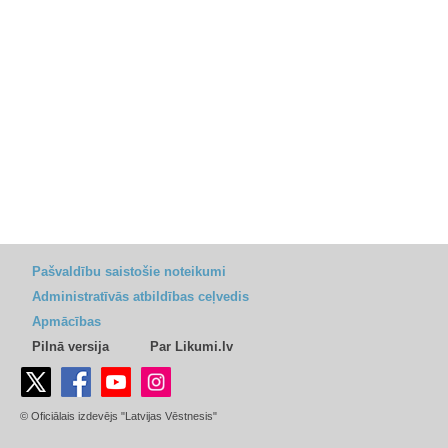
Pašvaldību saistošie noteikumi
Administratīvās atbildības ceļvedis
Apmācības
Pilnā versija
Par Likumi.lv
© Oficiālais izdevējs "Latvijas Vēstnesis"