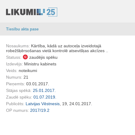
Tiesību akta pase
Nosaukums:
Kārtība, kādā uz autoceļa izveidotajā
robežšķērsošanas vietā kontrolē atsevišķas akcīzes ..
Statuss:
zaudējis spēku
Izdevējs:
Ministru kabinets
Veids:
noteikumi
Numurs:
21
Pieņemts:
03.01.2017.
Stājas spēkā:
25.01.2017.
Zaudē spēku:
01.07.2019.
Publicēts:
Latvijas Vēstnesis
, 19, 24.01.2017.
OP numurs:
2017/19.2