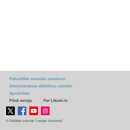
Pašvaldību saistošie noteikumi
Administratīvās atbildības ceļvedis
Apmācības
Pilnā versija
Par Likumi.lv
© Oficiālais izdevējs "Latvijas Vēstnesis"