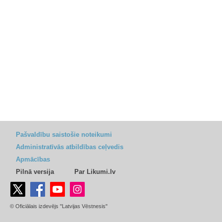
Pašvaldību saistošie noteikumi
Administratīvās atbildības ceļvedis
Apmācības
Pilnā versija
Par Likumi.lv
© Oficiālais izdevējs "Latvijas Vēstnesis"