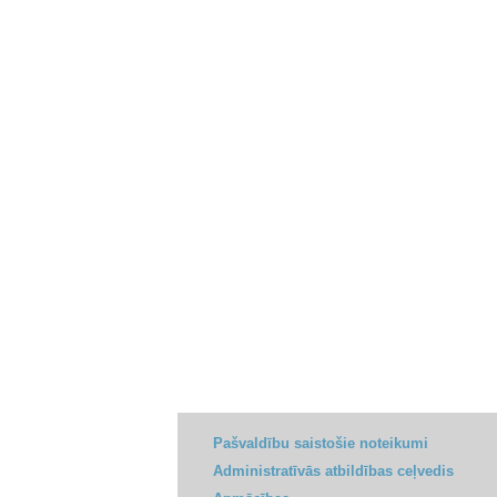
Pašvaldību saistošie noteikumi
Administratīvās atbildības ceļvedis