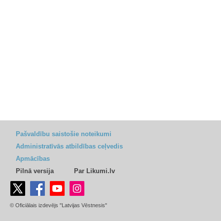
Pašvaldību saistošie noteikumi
Administratīvās atbildības ceļvedis
Apmācības
Pilnā versija
Par Likumi.lv
© Oficiālais izdevējs "Latvijas Vēstnesis"