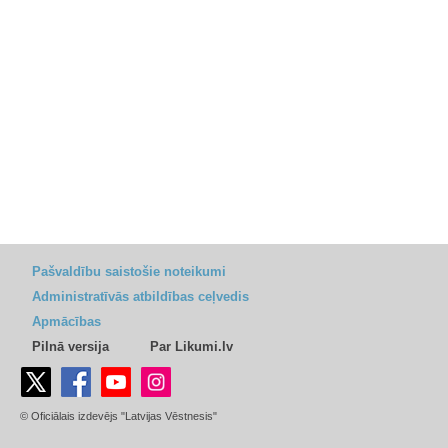
Pašvaldību saistošie noteikumi
Administratīvās atbildības ceļvedis
Apmācības
Pilnā versija
Par Likumi.lv
© Oficiālais izdevējs "Latvijas Vēstnesis"