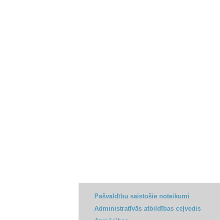
Pašvaldību saistošie noteikumi
Administratīvās atbildības ceļvedis