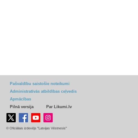
Pašvaldību saistošie noteikumi
Administratīvās atbildības ceļvedis
Apmācības
Pilnā versija
Par Likumi.lv
© Oficiālais izdevējs "Latvijas Vēstnesis"