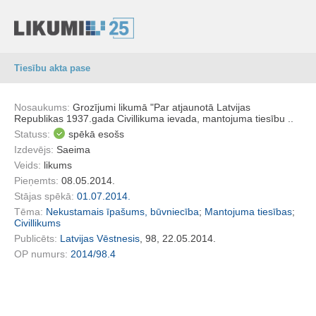
Tiesību akta pase
Nosaukums:
Grozījumi likumā "Par atjaunotā Latvijas
Republikas 1937.gada Civillikuma ievada, mantojuma tiesību ..
Statuss:
spēkā esošs
Izdevējs:
Saeima
Veids:
likums
Pieņemts:
08.05.2014.
Stājas spēkā:
01.07.2014.
Tēma:
Nekustamais īpašums, būvniecība
;
Mantojuma tiesības
;
Civillikums
Publicēts:
Latvijas Vēstnesis
, 98, 22.05.2014.
OP numurs:
2014/98.4