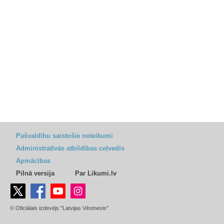
Pašvaldību saistošie noteikumi
Administratīvās atbildības ceļvedis
Apmācības
Pilnā versija
Par Likumi.lv
© Oficiālais izdevējs "Latvijas Vēstnesis"