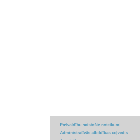
Pašvaldību saistošie noteikumi
Administratīvās atbildības ceļvedis