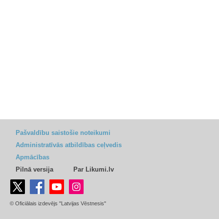
Pašvaldību saistošie noteikumi
Administratīvās atbildības ceļvedis
Apmācības
Pilnā versija
Par Likumi.lv
© Oficiālais izdevējs "Latvijas Vēstnesis"