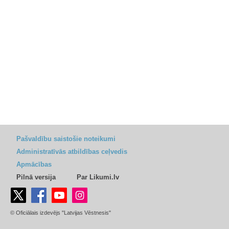
Pašvaldību saistošie noteikumi
Administratīvās atbildības ceļvedis
Apmācības
Pilnā versija
Par Likumi.lv
© Oficiālais izdevējs "Latvijas Vēstnesis"