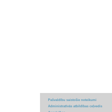
Pašvaldību saistošie noteikumi
Administratīvās atbildības ceļvedis