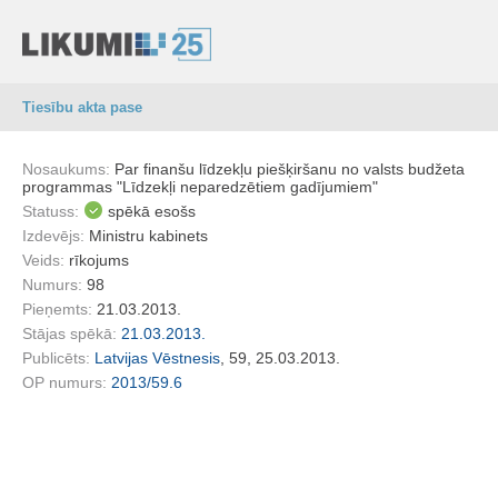
Tiesību akta pase
Nosaukums:
Par finanšu līdzekļu piešķiršanu no valsts budžeta
programmas "Līdzekļi neparedzētiem gadījumiem"
Statuss:
spēkā esošs
Izdevējs:
Ministru kabinets
Veids:
rīkojums
Numurs:
98
Pieņemts:
21.03.2013.
Stājas spēkā:
21.03.2013.
Publicēts:
Latvijas Vēstnesis
, 59, 25.03.2013.
OP numurs:
2013/59.6