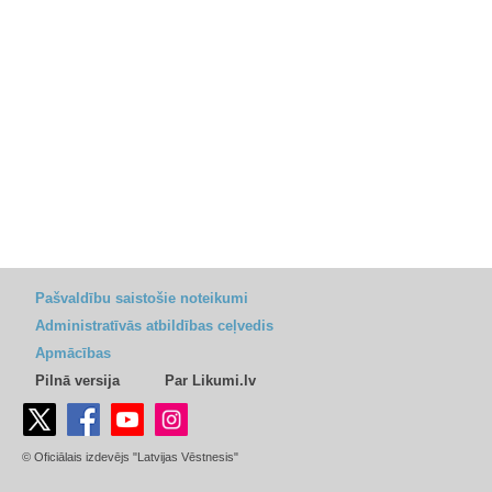
Pašvaldību saistošie noteikumi
Administratīvās atbildības ceļvedis
Apmācības
Pilnā versija
Par Likumi.lv
© Oficiālais izdevējs "Latvijas Vēstnesis"