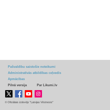
Pašvaldību saistošie noteikumi
Administratīvās atbildības ceļvedis
Apmācības
Pilnā versija
Par Likumi.lv
© Oficiālais izdevējs "Latvijas Vēstnesis"