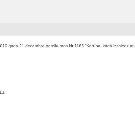
2010.gada 21.decembra noteikumos Nr.1165 "Kārtība, kādā izsniedz atļa
13.