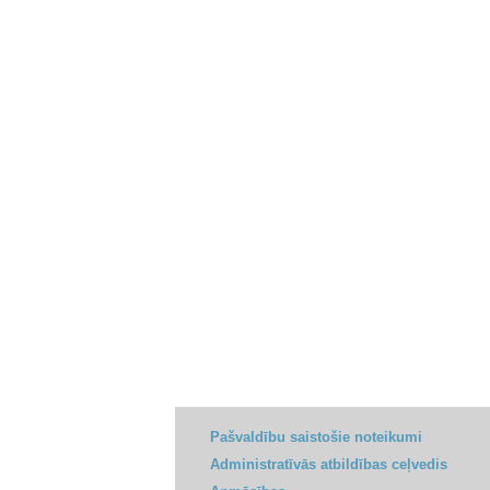
Pašvaldību saistošie noteikumi
Administratīvās atbildības ceļvedis