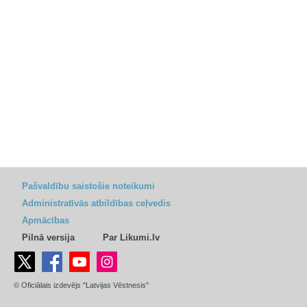
Pašvaldību saistošie noteikumi
Administratīvās atbildības ceļvedis
Apmācības
Pilnā versija
Par Likumi.lv
© Oficiālais izdevējs "Latvijas Vēstnesis"